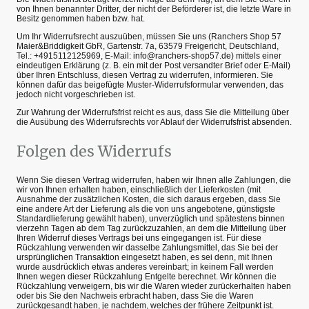
von Ihnen benannter Dritter, der nicht der Beförderer ist, die letzte Ware in
Besitz genommen haben bzw. hat.
Um Ihr Widerrufsrecht auszuüben, müssen Sie uns (Ranchers Shop 57
Maier&Briddigkeit GbR, Gartenstr. 7a, 63579 Freigericht, Deutschland,
Tel.: +4915112125969, E-Mail: info@ranchers-shop57.de) mittels einer
eindeutigen Erklärung (z. B. ein mit der Post versandter Brief oder E-Mail)
über Ihren Entschluss, diesen Vertrag zu widerrufen, informieren. Sie
können dafür das beigefügte Muster-Widerrufsformular verwenden, das
jedoch nicht vorgeschrieben ist.
Zur Wahrung der Widerrufsfrist reicht es aus, dass Sie die Mitteilung über
die Ausübung des Widerrufsrechts vor Ablauf der Widerrufsfrist absenden.
Folgen des Widerrufs
Wenn Sie diesen Vertrag widerrufen, haben wir Ihnen alle Zahlungen, die
wir von Ihnen erhalten haben, einschließlich der Lieferkosten (mit
Ausnahme der zusätzlichen Kosten, die sich daraus ergeben, dass Sie
eine andere Art der Lieferung als die von uns angebotene, günstigste
Standardlieferung gewählt haben), unverzüglich und spätestens binnen
vierzehn Tagen ab dem Tag zurückzuzahlen, an dem die Mitteilung über
Ihren Widerruf dieses Vertrags bei uns eingegangen ist. Für diese
Rückzahlung verwenden wir dasselbe Zahlungsmittel, das Sie bei der
ursprünglichen Transaktion eingesetzt haben, es sei denn, mit Ihnen
wurde ausdrücklich etwas anderes vereinbart; in keinem Fall werden
Ihnen wegen dieser Rückzahlung Entgelte berechnet. Wir können die
Rückzahlung verweigern, bis wir die Waren wieder zurückerhalten haben
oder bis Sie den Nachweis erbracht haben, dass Sie die Waren
zurückgesandt haben, je nachdem, welches der frühere Zeitpunkt ist.