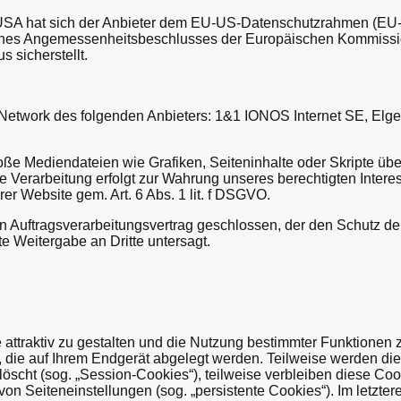
 USA hat sich der Anbieter dem EU-US-Datenschutzrahmen (EU
ines Angemessenheitsbeschlusses der Europäischen Kommissio
 sicherstellt.
 Network des folgenden Anbieters: 1&1 IONOS Internet SE, Elgen
oße Mediendateien wie Grafiken, Seiteninhalte oder Skripte über 
ie Verarbeitung erfolgt zur Wahrung unseres berechtigten Inter
erer Website gem. Art. 6 Abs. 1 lit. f DSGVO.
n Auftragsverarbeitungsvertrag geschlossen, der den Schutz d
te Weitergabe an Dritte untersagt.
ttraktiv zu gestalten und die Nutzung bestimmter Funktionen 
n, die auf Ihrem Endgerät abgelegt werden. Teilweise werden d
öscht (sog. „Session-Cookies“), teilweise verbleiben diese Coo
n Seiteneinstellungen (sog. „persistente Cookies“). Im letzter