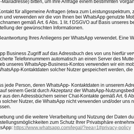
-Mailadresse) bitten, um Ihre Anfrage einem bestimmten Vorga
ntakt für allgemeine Anfragen (etwa zum Leistungsspektrum, z
hern und verwenden wir die von Ihnen bei WhatsApp genutzte Mo
Nachnamen gemäß Art. 6 Abs. 1 lit. f DSGVO auf Basis unseres be
stellung der gewünschten Informationen.
 Beantwortung Ihres Anliegens per WhatsApp verwendet. Eine Wei
pp Business Zugriff auf das Adressbuch des von uns hierfür v
cherte Telefonnummern automatisch an einen Server des Mutter
rieb unseres WhatsApp-Business-Kontos verwenden wir ein mob
WhatsApp-Kontaktdaten solcher Nutzer gespeichert werden, die
dass jede Person, deren WhatsApp- Kontaktdaten in unserem Adre
p auf seinem Gerät durch Akzeptanz der WhatsApp-Nutzungsbed
aus den Adressbüchern seiner Chat-Kontakte gemäß Art. 6 Abs.
n solcher Nutzer, die WhatsApp nicht verwenden und/oder uns n
ssen.
bung und die weitere Verarbeitung und Nutzung der Daten du
tellungsmöglichkeiten zum Schutz Ihrer Privatsphäre entnehme
tsApp:
https://www.whatsapp.com
/legal
/?eea=1#privacy-policy