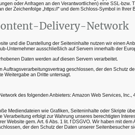
tellungen oder Anfragen an den Verantwortlichen) eine SSL-bzw.
n der Zeichenfolge „https://“ und dem Schloss-Symbol in Ihrer
Content-Delivery-Network
te und die Darstellung der Seiteninhalte nutzen wir einen Anbi
ub-Unternehmer ausschließlich auf Servern innerhalb der Euro
rhobenen Daten werden auf diesen Servern verarbeitet.
n Auftragsverarbeitungsvertrag geschlossen, der den Schutz d
te Weitergabe an Dritte untersagt.
 Network des folgenden Anbieters: Amazon Web Services, Inc., 4
oße Mediendateien wie Grafiken, Seiteninhalte oder Skripte über 
ie Verarbeitung erfolgt zur Wahrung unseres berechtigten Inter
erer Website gem. Art. 6 Abs. 1 lit. f DSGVO. Wir haben mit dem 
schlossen, der den Schutz der Daten unserer Seitenbesucher sic