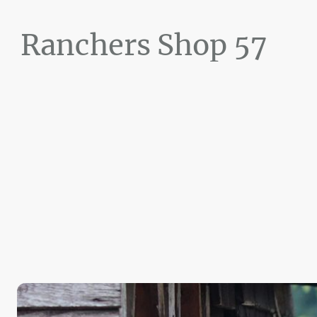
Ranchers Shop 57
Maier&Briddigkeit
GbR