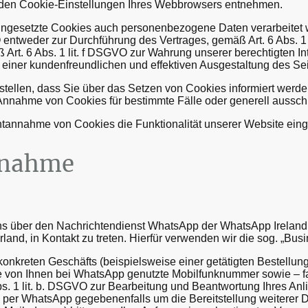
 den Cookie-Einstellungen Ihres Webbrowsers entnehmen.
ingesetzte Cookies auch personenbezogene Daten verarbeitet w
 entweder zur Durchführung des Vertrages, gemäß Art. 6 Abs. 1 
ß Art. 6 Abs. 1 lit. f DSGVO zur Wahrung unserer berechtigten 
e einer kundenfreundlichen und effektiven Ausgestaltung des S
stellen, dass Sie über das Setzen von Cookies informiert werd
nnahme von Cookies für bestimmte Fälle oder generell aussch
chtannahme von Cookies die Funktionalität unserer Website eing
fnahme
uns über den Nachrichtendienst WhatsApp der WhatsApp Ireland
rland, in Kontakt zu treten. Hierfür verwenden wir die sog. „Bu
konkreten Geschäfts (beispielsweise einer getätigten Bestellun
 von Ihnen bei WhatsApp genutzte Mobilfunknummer sowie – falls
 1 lit. b. DSGVO zur Bearbeitung und Beantwortung Ihres Anli
 per WhatsApp gegebenenfalls um die Bereitstellung weiterer 