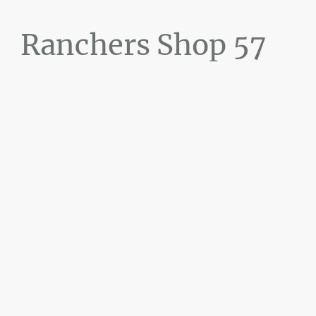
Ranchers Shop 57
Maier&Briddigkeit
GbR