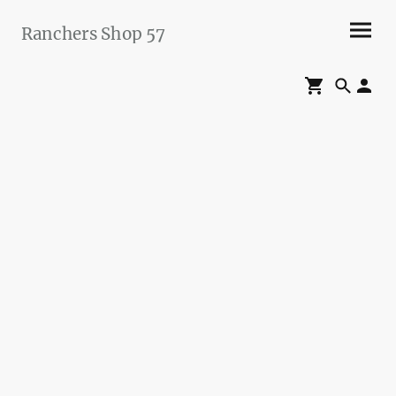
Ranchers Shop 57
Maier&Briddigkeit
GbR