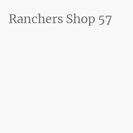
Ranchers Shop 57
Maier&Briddigkeit
GbR