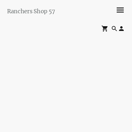
Ranchers Shop 57
Maier&Briddigkeit
GbR