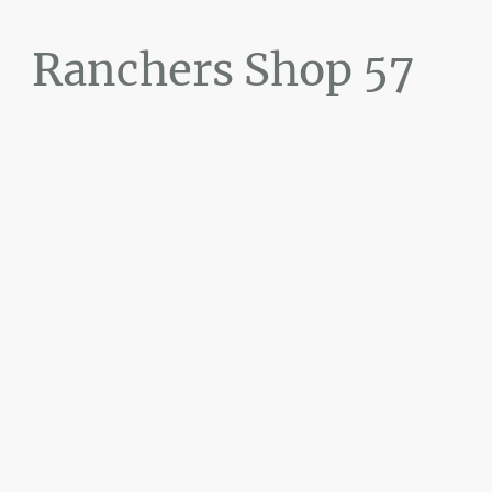
Ranchers Shop 57
Maier&Briddigkeit
GbR