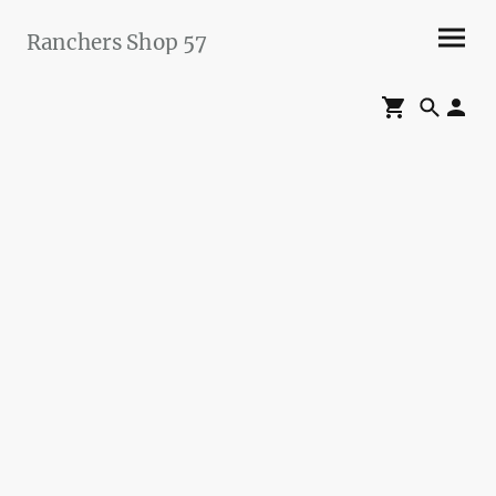
Ranchers Shop 57
Maier&Briddigkeit
GbR