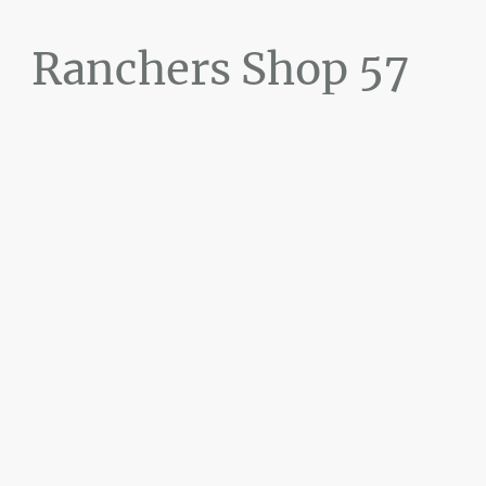
Ranchers Shop 57
Maier&Briddigkeit
GbR