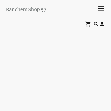
Ranchers Shop 57
Maier&Briddigkeit
GbR