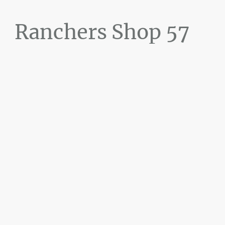
Ranchers Shop 57
Maier&Briddigkeit
GbR