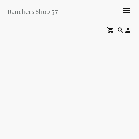
Ranchers Shop 57
Maier&Briddigkeit
GbR