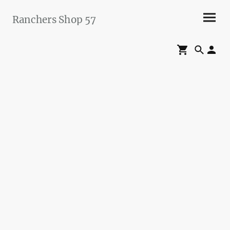
Ranchers Shop 57
Maier&Briddigkeit
GbR