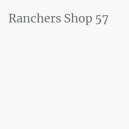
Ranchers Shop 57
Maier&Briddigkeit
GbR