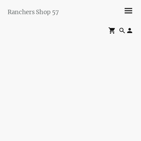
Ranchers Shop 57
Maier&Briddigkeit
GbR