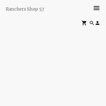
Ranchers Shop 57
Maier&Briddigkeit
GbR