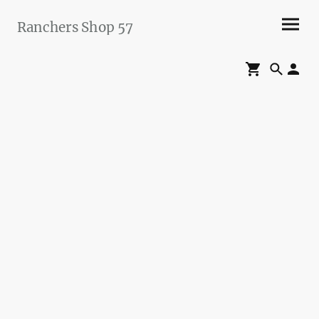
Ranchers Shop 57
Maier&Briddigkeit
GbR