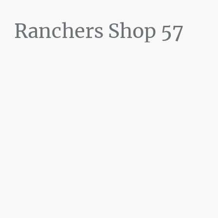
Ranchers Shop 57
Maier&Briddigkeit
GbR