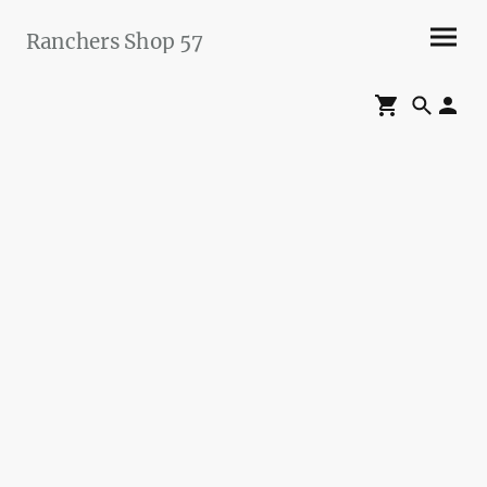
Ranchers Shop 57
Maier&Briddigkeit
GbR