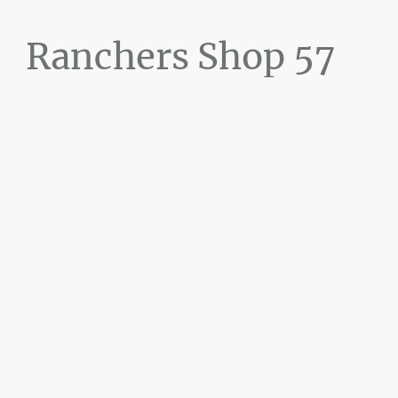
Ranchers Shop 57
Maier&Briddigkeit
GbR