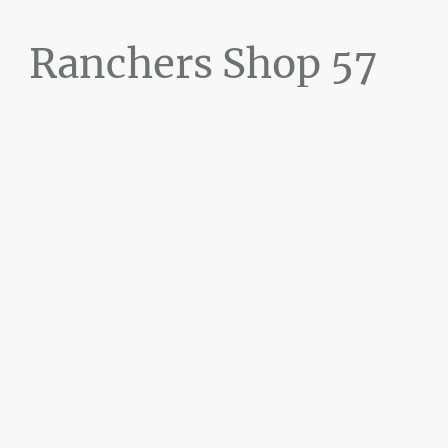
Ranchers Shop 57
Maier&Briddigkeit
GbR