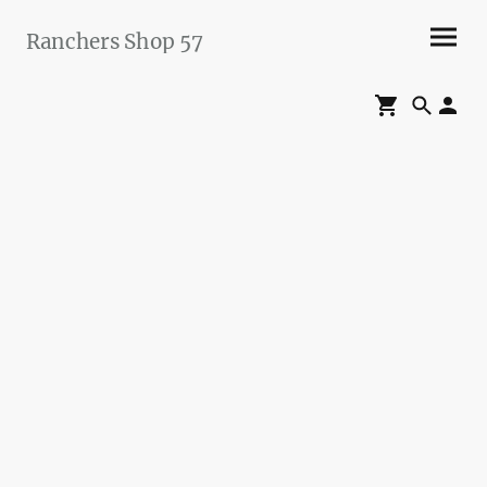
Ranchers Shop 57
Maier&Briddigkeit
GbR