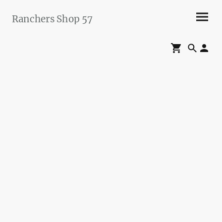
Ranchers Shop 57
Maier&Briddigkeit
GbR