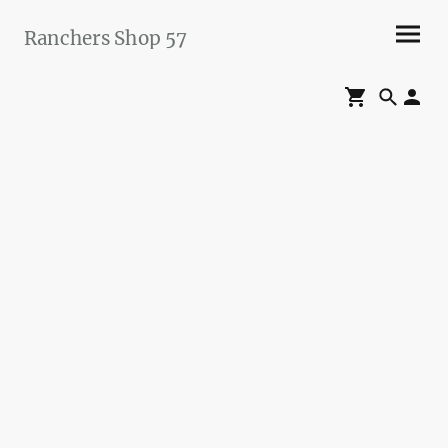
Ranchers Shop 57
Maier&Briddigkeit
GbR