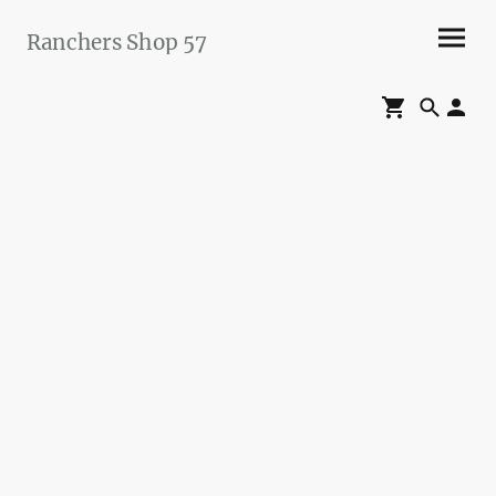
Ranchers Shop 57
Maier&Briddigkeit
GbR