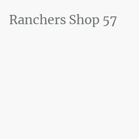
Ranchers Shop 57
Maier&Briddigkeit
GbR