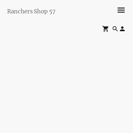
Ranchers Shop 57
Maier&Briddigkeit
GbR