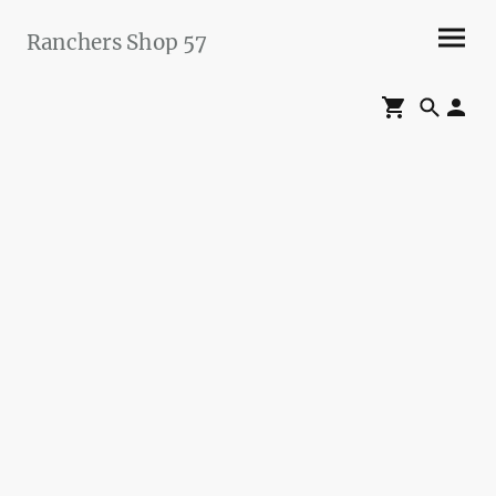
Ranchers Shop 57
Maier&Briddigkeit
GbR