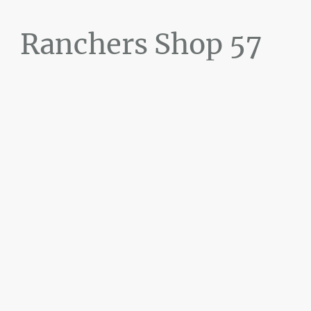
Ranchers Shop 57
Maier&Briddigkeit
GbR