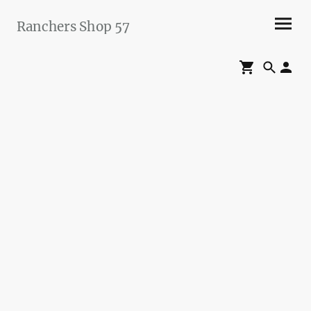
Ranchers Shop 57
Maier&Briddigkeit
GbR