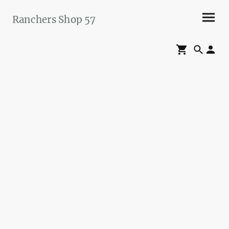
Ranchers Shop 57
Maier&Briddigkeit
GbR