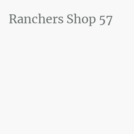
Ranchers Shop 57
Maier&Briddigkeit
GbR