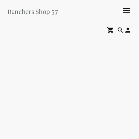
Ranchers Shop 57
Maier&Briddigkeit
GbR