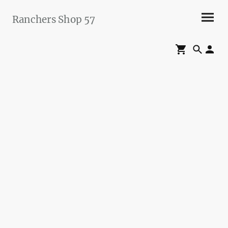
Ranchers Shop 57
Maier&Briddigkeit
GbR