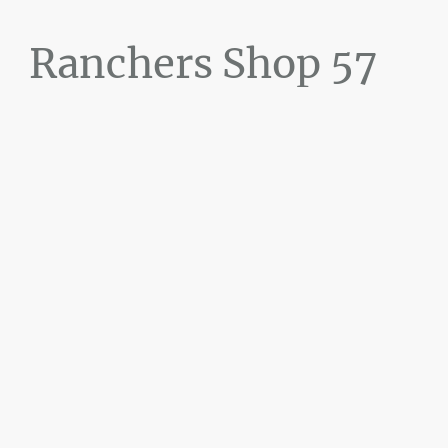
Ranchers Shop 57
Maier&Briddigkeit
GbR