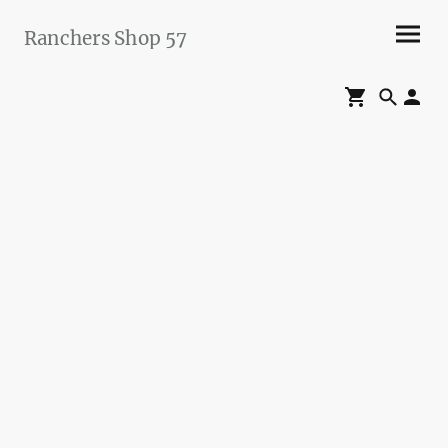
Ranchers Shop 57
Maier&Briddigkeit
GbR