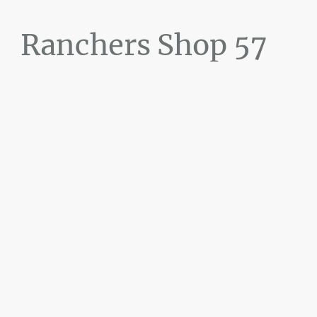
Ranchers Shop 57
Maier&Briddigkeit
GbR