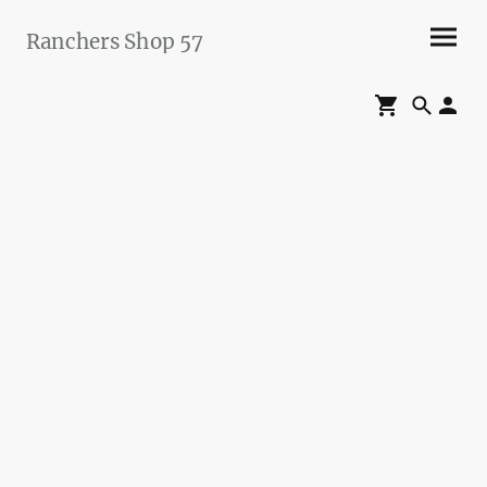
Ranchers Shop 57
Maier&Briddigkeit
GbR