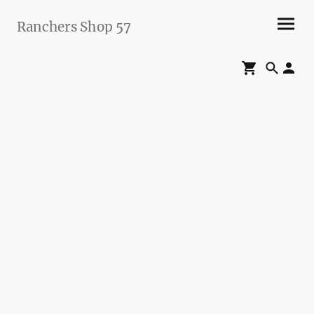
Ranchers Shop 57
Maier&Briddigkeit
GbR