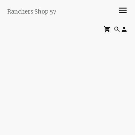
Ranchers Shop 57
Maier&Briddigkeit
GbR