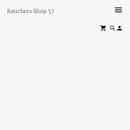
Ranchers Shop 57
Maier&Briddigkeit
GbR