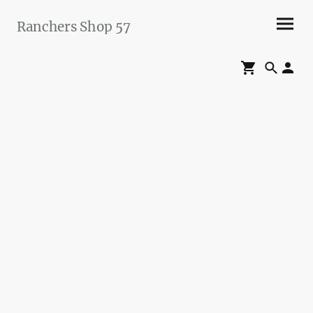
Ranchers Shop 57
Maier&Briddigkeit
GbR