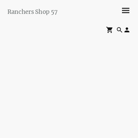
Ranchers Shop 57
Maier&Briddigkeit
GbR