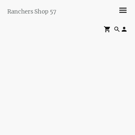
Ranchers Shop 57
Maier&Briddigkeit
GbR