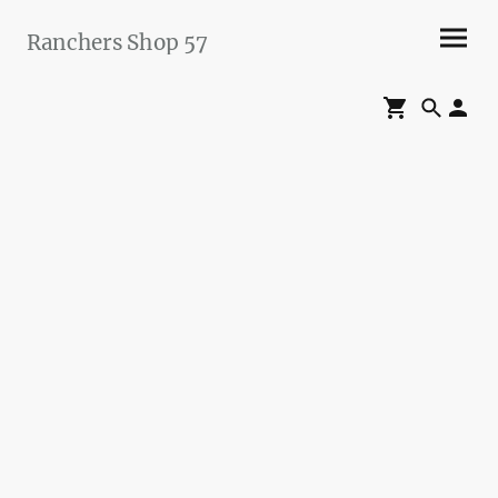
Ranchers Shop 57
Maier&Briddigkeit
GbR