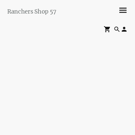
Ranchers Shop 57
Maier&Briddigkeit
GbR