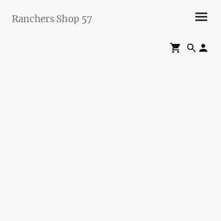
Ranchers Shop 57
Maier&Briddigkeit
GbR