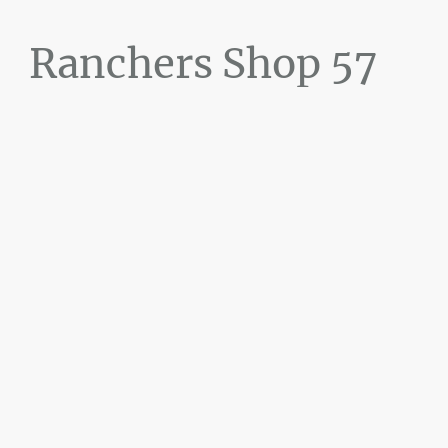
Ranchers Shop 57
Maier&Briddigkeit
GbR