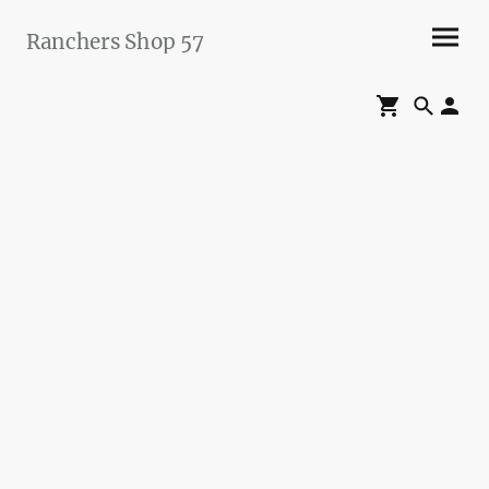
Ranchers Shop 57
Maier&Briddigkeit
GbR