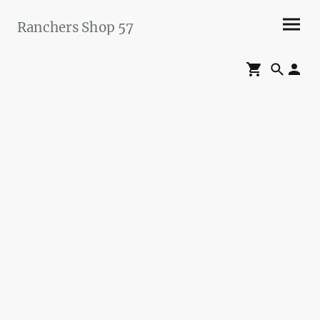
Ranchers Shop 57
Maier&Briddigkeit
GbR